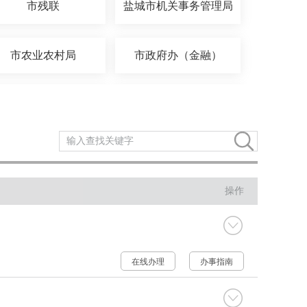
市残联
盐城市机关事务管理局
市农业农村局
市政府办（金融）
市水利局
市交通运输局
市公安局
市民宗局
操作
市文广旅局
市城管局
市人社局
市公积金中心
在线办理
办事指南
市住建局
市委办