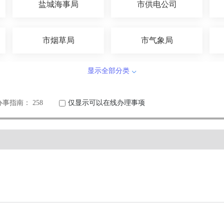
盐城海事局
市供电公司
市烟草局
市气象局
显示全部分类
市卫健委
市商务局
办事指南： 258
仅显示可以在线办理事项
市民政局
市安全局
市科技局
市应急管理局
市委宣传部
市医保局
市生态环境局
市自然资源和规划局