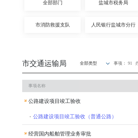
全部部门
盐城市税务局
市消防救援支队
人民银行盐城市分行
市统计局
市体育局
市交通运输局
全部类型
事项： 91
市财政局
市司法局
事项名称
市教育局
市工信局
公路建设项目竣工验收
市发展改革委
市数据局
公路建设项目竣工验收（普通公路）
经营国内船舶管理业务审批
盐城市委统战部
市市场监管局