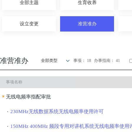
全部主题
生育收养
设立变更
准营准办
优待抚恤
建设规划
准营准办
全部类型
事项： 18
办事指南： 41
旅游观光
出境入境
事项名称
环保绿化
文化体育
无线电频率指配审批
其他
230MHz无线数据系统无线电频率使用许可
150MHz 400MHz 频段专用对讲机系统无线电频率使用