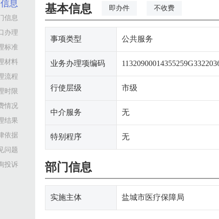
本信息
基本信息
即办件
不收费
门信息
口办理
事项类型
公共服务
理标准
理材料
业务办理项编码
11320900014355259G332203
理流程
行使层级
市级
理时限
费情况
中介服务
无
理结果
律依据
特别程序
无
见问题
询投诉
部门信息
实施主体
盐城市医疗保障局