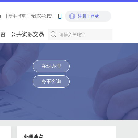
台
| 新手指南 |
无障碍浏览
注册
|
登录
要督
公共资源交易
在线办理
办事咨询
办理地点